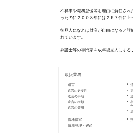
不祥事や職務怠慢等を理由に解任され
ったのに２００８年には２５７件に上
後見人になれば財産が自由になると誤
れています。
弁護士等の専門家を成年後見人にする
取扱業務
遺言
遺言の必要性
遺言の手順
遺言の種類
遺言の費用
借地借家
債務整理・破産