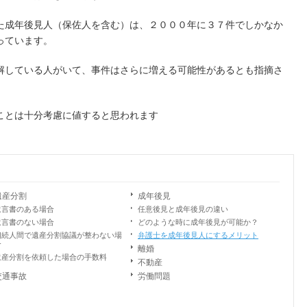
た成年後見人（保佐人を含む）は、２０００年に３７件でしかなか
っています。
解している人がいて、事件はさらに増える可能性があるとも指摘さ
ことは十分考慮に値すると思われます
遺産分割
成年後見
遺言書のある場合
任意後見と成年後見の違い
遺言書のない場合
どのような時に成年後見が可能か？
相続人間で遺産分割協議が整わない場
弁護士を成年後見人にするメリット
合
離婚
遺産分割を依頼した場合の手数料
不動産
交通事故
労働問題