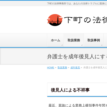
下町の法律事務所では、あなたの法律トラブルに親身に
ホーム
取扱業務
取扱事例
弁護士を成年後見人にす
HOME
»
取扱業務
»
成年後見
»
弁護士を成年後見人
後見人による不祥事
最近、親族による業務上横領事件年間