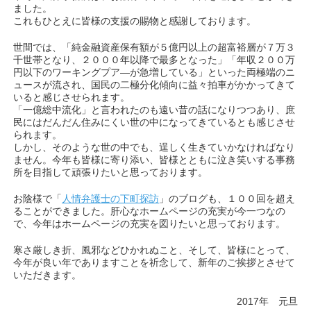
ました。
これもひとえに皆様の支援の賜物と感謝しております。
世間では、「純金融資産保有額が５億円以上の超富裕層が７万３
千世帯となり、２０００年以降で最多となった」「年収２００万
円以下のワーキングプア―が急増している」といった両極端のニ
ュースが流され、国民の二極分化傾向に益々拍車がかかってきて
いると感じさせられます。
「一億総中流化」と言われたのも遠い昔の話になりつつあり、庶
民にはだんだん住みにくい世の中になってきているとも感じさせ
られます。
しかし、そのような世の中でも、逞しく生きていかなければなり
ません。今年も皆様に寄り添い、皆様とともに泣き笑いする事務
所を目指して頑張りたいと思っております。
お陰様で「
人情弁護士の下町探訪
」のブログも、１００回を超え
ることができました。肝心なホームページの充実が今一つなの
で、今年はホームページの充実を図りたいと思っております。
寒さ厳しき折、風邪などひかれぬこと、そして、皆様にとって、
今年が良い年でありますことを祈念して、新年のご挨拶とさせて
いただきます。
2017年 元旦