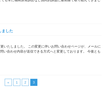
までも常に福島原発訴訟など国民的課題に最前線で取り組んできまし
しました
変更いたしました。 この変更に伴いお問い合わせページが、メールに
問い合わせ内容が送信できる方式へと変更しております。 今後とも
«
1
2
3