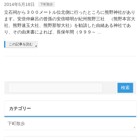
2014年5月18日
下町散歩
立石祠から３００メートル位北側に行ったところに熊野神社があり
ます。安倍仲麻呂の曾孫の安倍晴明が紀州熊野三社 （熊野本宮大
社、熊野速玉大社、熊野那智大社）を勧請した由緒ある神社であ
り、その由来書によれば、長保年間（９９９～ …
この記事を読む
カテゴリー
下町散歩