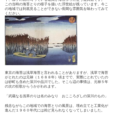
この当時の海苔とりの様子を描いた浮世絵が残っています。今こ
の地域では到底見ることができない長閑な雰囲気を味わってみて
ください。
東京の海苔は浅草海苔と言われることがありますが、浅草で海苔
がとれたのは元禄（１６８８年）頃までで、実際にとれていたの
は砂町も含めた深川や品川でした。そこら辺の事情は、元禄５年
の次の狂歌からうかがわれます。
「武蔵なる浅草のりは名のみなり おこころざしの深川のもの」
残念ながらこの地域での海苔とりの風景は、埋め立てと工業化が
進んだ１９６０年代には殆ど見られなくなってしまいました。