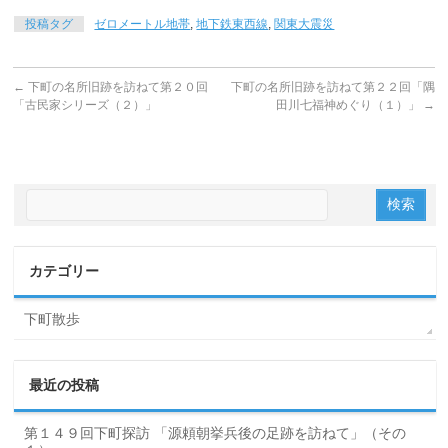
投稿タグ
ゼロメートル地帯
,
地下鉄東西線
,
関東大震災
←
下町の名所旧跡を訪ねて第２０回
下町の名所旧跡を訪ねて第２２回「隅
「古民家シリーズ（２）」
田川七福神めぐり（１）」
→
カテゴリー
下町散歩
最近の投稿
第１４９回下町探訪 「源頼朝挙兵後の足跡を訪ねて」（その