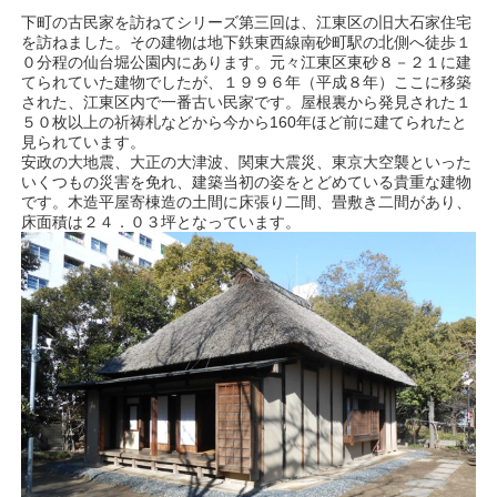
下町の古民家を訪ねてシリーズ第三回は、江東区の旧大石家住宅
を訪ねました。その建物は地下鉄東西線南砂町駅の北側へ徒歩１
０分程の仙台堀公園内にあります。元々江東区東砂８－２１に建
てられていた建物でしたが、１９９６年（平成８年）ここに移築
された、江東区内で一番古い民家です。屋根裏から発見された１
５０枚以上の祈祷札などから今から160年ほど前に建てられたと
見られています。
安政の大地震、大正の大津波、関東大震災、東京大空襲といった
いくつもの災害を免れ、建築当初の姿をとどめている貴重な建物
です。木造平屋寄棟造の土間に床張り二間、畳敷き二間があり、
床面積は２４．０３坪となっています。