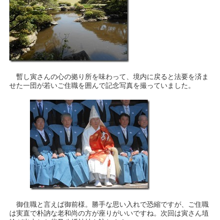
暫し寅さんの心の拠り所を味わって、境内に戻ると法要を済ま
せた一団が若いご住職を囲んで記念写真を撮っていました。
御住職と言えば御前様。勝手な思い入れで恐縮ですが、ご住職
は実直で朴訥な老和尚の方が座りがいいですね。次回は寅さん埴