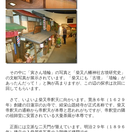
その中に「寅さん埴輪」の写真と「柴又八幡神社古墳研究史」
の文献写真が展示されています。「柴又にも「古墳」「埴輪」が
あったんだって！」と胸が高まりますが、この辺の探求は次回に
回してもらいます。
さて、いよいよ柴又帝釈天に向かいます。寛永６年（１６２９
年）創建の日蓮宗のお寺で、経栄山題経寺が正式名称です。柴又
帝釈天の通称から帝釈天が本尊と思われがちですが、帝釈堂の隣
の祖師堂に安置されている大曼荼羅が本尊です。
正面には立派な二天門が聳えています。明治２９年（１８９６