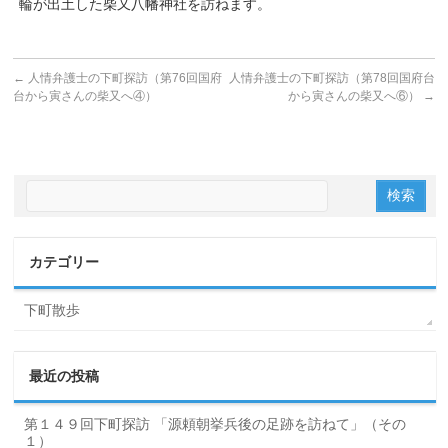
輪が出土した柴又八幡神社を訪ねます。
←
人情弁護士の下町探訪（第76回国府
人情弁護士の下町探訪（第78回国府台
台から寅さんの柴又へ④）
から寅さんの柴又へ⑥）
→
カテゴリー
下町散歩
最近の投稿
第１４９回下町探訪 「源頼朝挙兵後の足跡を訪ねて」（その
１）