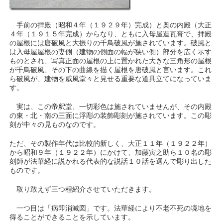
手前の拝殿（昭和４年（１９２９年）完成）と奥の内殿（大正
４年（１９１５年完成）からなり、ともに入母屋造瓦葺で、拝殿
の屋根には唐破風と大振りの千鳥破風が施されています。破風と
は入母屋屋根の妻側（建物の側面の幅が狭い側）部分を広く示す
ものとされ、写真正面の屋根の上に置かれた大きな三角形の屋根
が千鳥破風、その下の曲線を描く屋根を唐破風と言います。これ
ら破風が、建物を威風堂々と見せる重要な道具立てになっていま
す。
実は、この帝釈堂、一切彩色は施されていませんが、その内殿
の東・北・南の三面に浮彫の装飾彫刻が施されています。この彫
刻が中々の見ものなのです。
ただ、その製作年代は比較的新しく、大正１１年（１９２２年）
から昭和９年（１９２２年）にかけて、加藤寅之助ら１０名の彫
刻師が法華経に説かれる代表的な説話１０話を選んで彫り出した
ものです。
取り敢えず三つ程紹介させていただきます。
一つ目は「病即消滅図」です。法華経により不老不死の境地を
得ることができることを示しています。