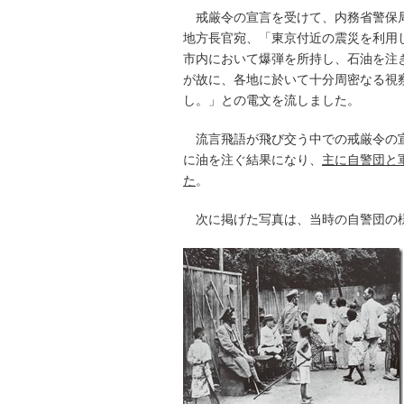
戒厳令の宣言を受けて、内務省警保局
地方長官宛、「東京付近の震災を利用
市内において爆弾を所持し、石油を注
が故に、各地に於いて十分周密なる視
し。」との電文を流しました。
流言飛語が飛び交う中での戒厳令の宣
に油を注ぐ結果になり、
主に自警団と
た
。
次に掲げた写真は、当時の自警団の様