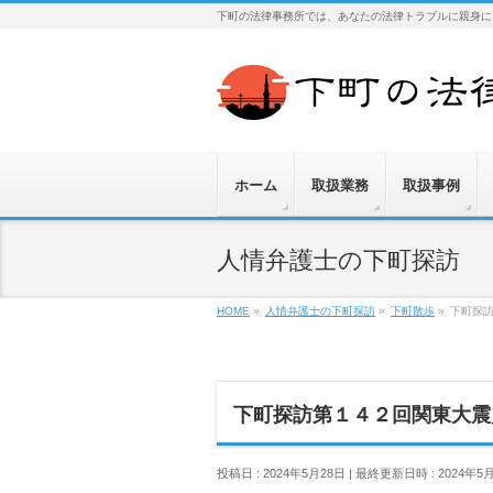
下町の法律事務所では、あなたの法律トラブルに親身に
ホーム
取扱業務
取扱事例
人情弁護士の下町探訪
HOME
»
人情弁護士の下町探訪
»
下町散歩
»
下町探
下町探訪第１４２回関東大震
投稿日 : 2024年5月28日
最終更新日時 : 2024年5