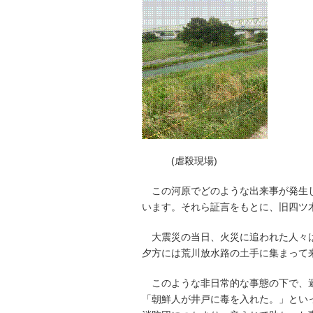
(虐殺現場)
この河原でどのような出来事が発生し
います。それら証言をもとに、旧四ツ
大震災の当日、火災に追われた人々は
夕方には荒川放水路の土手に集まって
このような非日常的な事態の下で、避
「朝鮮人が井戸に毒を入れた。」とい