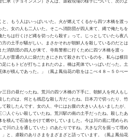
曺仁承（チョインスン）さんは、虐殺現場の様子について、次のよ
くと、もう人はいっぱいいた。火が燃えてくるから四ツ木橋を渡っ
った。女の人も二人いた。そこへ消防団が四人来て、縄で俺たちを
俺たちは行くけど縄を切ったら殺す』って。じっとしていたら夜八
の方の土手が騒がしい。まさかそれが朝鮮人を殺しているのだとは
また消防団の四人が来て、寺島警察に行くために四ツ木橋を渡っ
三人が普通の人に袋だたきにされて殺されているのを、私らは横目
の足にもトビが打ちこまれたのよ。橋は死体でいっぱいだった。土
死体が積んであった。」（風よ鳳仙花の歌をはこべ４８～５０ぺー
三日の昼だったね。荒川の四ツ木橋の下手に、朝鮮人を何人もし
殺したのは、何とも残忍な殺し方だったね。日本刀で切ったり、竹
して殺したんです。女の人、中にはお腹の大きい人もいましたが、
三〇人ぐらい殺していたね。荒川駅の南の土手だったね。殺したあ
体を積んで石油をかけて燃やしていました。今は川の底に埋められ
んで川の上を通していた）のあたりですね。大きな穴を掘って埋め
。」と、虐殺のありさまをまざまざと語っています。（風よ鳳仙花