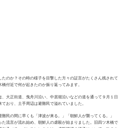
たのか？その時の様子を目撃した方々の証言がたくさん残されて
木橋付近で何が起きたのか振り返ってみます。
、大正街道、曳舟川沿い、中居堀沿いなどの道を通って９月１日
来ており、土手周辺は避難民で溢れていました。
難民の間に早くも「津波が来る。」「朝鮮人が襲ってくる。」
った流言が流れ始め、朝鮮人の虐殺が始まりました。旧四ツ木橋で