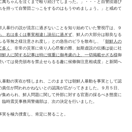
に萬ちゃんを泣くまで殴り続けてしまった。」・・・と自警団遊び
れを持って自警団ごっこをするのはもうやめましょう。」と戒めて
鮮人暴行の説が流言に過ぎないことを知り始めていた警視庁は、９
も、右は多くは事実相違し訛伝に過ぎず
、鮮人の大部分は順良なる
ふる等無之様注意され度し」との急告のビラを散布し、「
朝鮮人の
て多く
、非常の災害に依り人心昂奮の際、如斯虚説の伝播は徒に社
朝鮮人に関する記事は特に慎重に御考慮の上、一切掲載せざる様
御
於いては発売頒布を禁止せらるる趣に候條御注意相成度」と新聞へ
暴動の実在が怪しまれ、このままでは朝鮮人暴動を事実として認
の責任が問われかねないとの認識が広がってきました。９月５日、
が集められ、鮮人問題に関して外部に対する官憲の採るべき態度に
、臨時震災事務局警備部は、次の決定を行いました。
事実を極力捜査し、肯定に努ること。