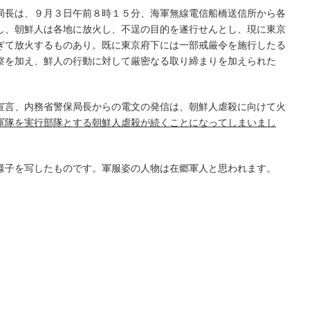
長は、９月３日午前８時１５分、海軍無線電信船橋送信所から各
し、朝鮮人は各地に放火し、不逞の目的を遂行せんとし、現に東京
ぎて放火するものあり。既に東京府下には一部戒厳令を施行したる
察を加え、鮮人の行動に対して厳密なる取り締まりを加えられた
言、内務省警保局長からの電文の発信は、朝鮮人虐殺に向けて火
軍隊を実行部隊とする朝鮮人虐殺が続くことになってしまいまし
子を写したものです。軍服姿の人物は在郷軍人と思われます。