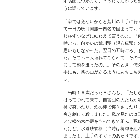
消防団につかまり、辛うじて助かった
うに語っています。
「家では危ないからと荒川の土手に行
て一日の晩は同胞一四名で固まってお
じゅずつなぎに結わえて言うのよ。『
時ごろ、向かいの荒川駅（現八広駅）
思いもしなかった。翌日の五時ごろ、
た。そこへ三人連れてこられて、その
にして橋を渡ったのよ。そのとき、俺
手にも、薪の山があるようにあちこち
ジ）
当時１５歳だったＡさんも、「たしか
ばってつれて来て、自警団の人たちが
槍で突いたり、鉄の棒で突きさしたり
突き刺して殺しました。私が見たのは
とは松の木の薪をもってきて組み、死
たけど、水道鉄管橋（当時は橋脚を組
ましたよ。土手のすぐ下のあたりです