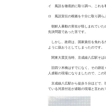
イ 風説を徹底的に取り調べ、これを
ロ 風説宣伝の根拠を十分に取り調ら
朝鮮人暴動の実在が怪しまれていたの
先決問題であった筈です。
しかし、政府は、国家責任を免れるた
ように扱おう
関東大震災当時、京成線八広駅そばの
旧四ツ木橋はすでになく、その跡近く
人虐殺の現場になりましたので、この
京成線八広駅から徒歩５分ほどで、現
ている河原付近が虐殺の現場と言われ