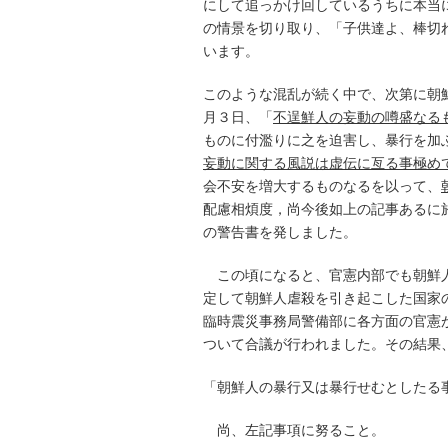
にして追っかけ回しているうちに本当
の情景を切り取り、「子供達よ、棒切
います。
このような混乱が続く中で、次第に朝
月３日、「
不逞鮮人の妄動の噂盛なる
ものに付濫りに之を迫害し、暴行を加
妄動に関する風説は虚伝に亙る事極め
会不安を増大するものなるを以って、
配慮相煩度，尚今後如上の記事あるに
の警告書を発しました。
この頃になると、官憲内部でも朝鮮人
定して朝鮮人虐殺を引き起こした国家
臨時震災事務局警備部に各方面の官憲
ついて合議が行われました。その結果
「朝鮮人の暴行又は暴行せむとしたる
尚、左記事項に努ること。