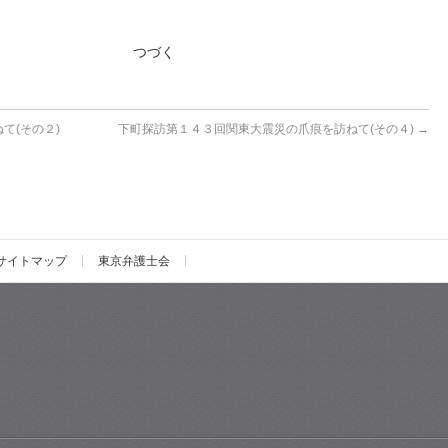
づく
て(その２)
下町探訪第１４３回関東大震災の爪痕を訪ねて(その４)
→
サイトマップ
東京弁護士会