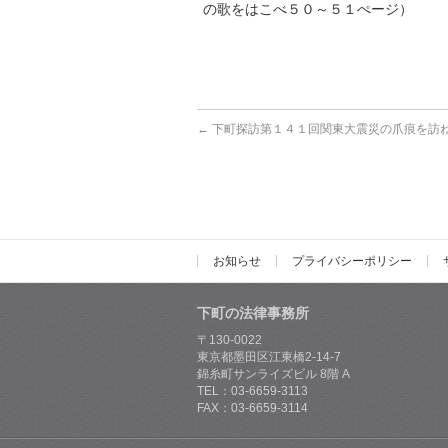
の歌をはこべ５０～５１ぺージ）
つ
←
下町探訪第１４１回関東大震災の爪痕を訪ね
お知らせ
プライバシーポリシー
下町の法律事務所
〒130-0022
東京都墨田区江東橋2-14-7
錦糸町サンライズビル 8階 A
TEL：03-6659-3113
FAX：03-6659-3114