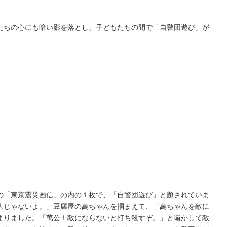
ちの心にも暗い影を落とし、子どもたちの間で「自警団遊び」が
「東京震災画信」の内の１枚で、「自警団遊び」と題されていま
人じゃないよ。」豆腐屋の萬ちゃんを掴まえて、「萬ちゃんを敵に
まりました。「萬公！敵にならないと打ち殺すぞ。」と嚇かして敵