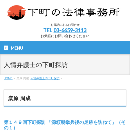
お電話によるお問合せ
TEL
03-6659-3113
お気軽にお問い合わせください
MENU
人情弁護士の下町探訪
HOME
»
桒原 周成
人情弁護士の下町探訪
»
桒原 周成
第１４９回下町探訪 「源頼朝挙兵後の足跡を訪ねて」（そ
の１）