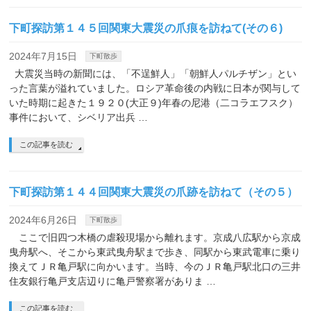
下町探訪第１４５回関東大震災の爪痕を訪ねて(その６)
2024年7月15日
下町散歩
大震災当時の新聞には、「不逞鮮人」「朝鮮人パルチザン」とい
った言葉が溢れていました。ロシア革命後の内戦に日本が関与して
いた時期に起きた１９２０(大正９)年春の尼港（二コラエフスク）
事件において、シベリア出兵 …
この記事を読む
下町探訪第１４４回関東大震災の爪跡を訪ねて（その５）
2024年6月26日
下町散歩
ここで旧四つ木橋の虐殺現場から離れます。京成八広駅から京成
曳舟駅へ、そこから東武曳舟駅まで歩き、同駅から東武電車に乗り
換えてＪＲ亀戸駅に向かいます。当時、今のＪＲ亀戸駅北口の三井
住友銀行亀戸支店辺りに亀戸警察署がありま …
この記事を読む