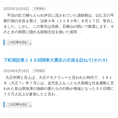
2025年10月6日
下町散歩
平治の乱で捕らえられ伊豆に流されていた源頼朝は、以仁王の平
家打倒の令旨を受け、治承４年（１１８０年）８月１７日、挙兵し
ました。しかし、この挙兵は失敗。石橋山の戦いで敗退します。そ
のときの洞窟に隠れる頼朝主従を描いた前田 …
この記事を読む
下町探訪第１４８回関東大震災の爪痕を訪ねて(その９)
2024年9月18日
下町散歩
大正年間と言えば、大正デモクラシーと言われた時代で、１９１
８（大正７）年７月には、近代史上もっとも大規模な社会運動と言
われた富山県魚津の漁師の妻たちの行動が発端となった５０日間に
７０万人以上が参加したと言わ …
この記事を読む