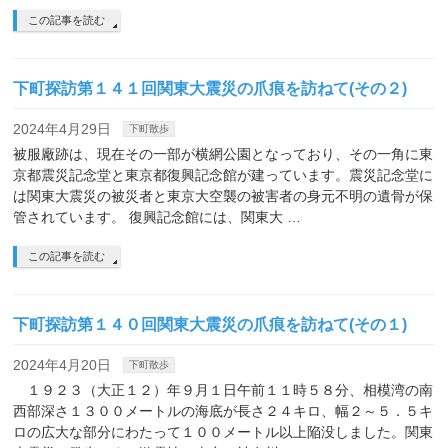
この記事を読む
下町探訪第１４１回関東大震災の爪痕を訪ねて(その２)
2024年4月29日
下町散歩
被服廠跡は、現在その一部が横網公園となっており、その一角に東
京都震災記念堂と東京都復興記念館が建っています。震災記念堂に
は関東大震災の被災者と東京大空襲の被害者の身元不明の遺骨が保
管されています。 復興記念館には、関東大 …
この記事を読む
下町探訪第１４０回関東大震災の爪痕を訪ねて(その１)
2024年4月20日
下町散歩
１９２３（大正１２）年９月１日午前１１時５８分、相模湾の南
西部深さ１３００メートルの海底が長さ２４キロ、幅２～５．５キ
ロの広大な部分にわたって１００メートル以上陥没しました。関東