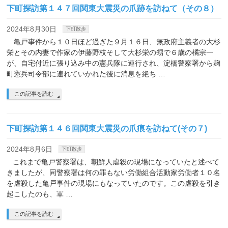
下町探訪第１４７回関東大震災の爪跡を訪ねて（その８）
2024年8月30日
下町散歩
亀戸事件から１０日ほど過ぎた９月１６日、無政府主義者の大杉
栄とその内妻で作家の伊藤野枝そして大杉栄の甥で６歳の橘宗一
が、自宅付近に張り込み中の憲兵隊に連行され、淀橋警察署から麹
町憲兵司令部に連れていかれた後に消息を絶ち …
この記事を読む
下町探訪第１４６回関東大震災の爪痕を訪ねて(その７)
2024年8月6日
下町散歩
これまで亀戸警察署は、朝鮮人虐殺の現場になっていたと述べて
きましたが、同警察署は何の罪もない労働組合活動家労働者１０名
を虐殺した亀戸事件の現場にもなっていたのです。この虐殺を引き
起こしたのも、軍 …
この記事を読む