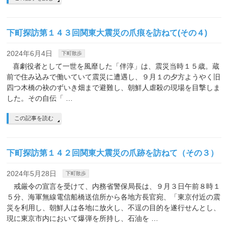
下町探訪第１４３回関東大震災の爪痕を訪ねて(その４)
2024年6月4日
下町散歩
喜劇役者として一世を風靡した「伴淳」は、震災当時１５歳。蔵
前で住み込みで働いていて震災に遭遇し、９月１の夕方ようやく旧
四つ木橋の袂のずいき畑まで避難し、朝鮮人虐殺の現場を目撃しま
した。その自伝「 …
この記事を読む
下町探訪第１４２回関東大震災の爪跡を訪ねて（その３）
2024年5月28日
下町散歩
戒厳令の宣言を受けて、内務省警保局長は、９月３日午前８時１
５分、海軍無線電信船橋送信所から各地方長官宛、「東京付近の震
災を利用し、朝鮮人は各地に放火し、不逞の目的を遂行せんとし、
現に東京市内において爆弾を所持し、石油を …