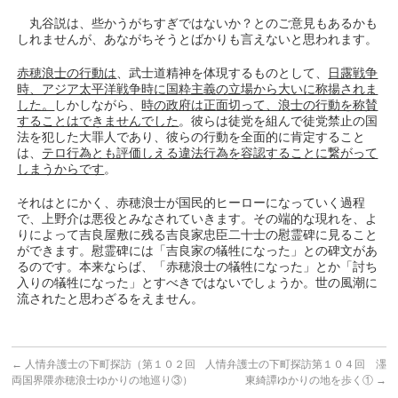
丸谷説は、些かうがちすぎではないか？とのご意見もあるかも
しれませんが、あながちそうとばかりも言えないと思われます。
赤穂浪士の行動は
、武士道精神を体現するものとして、
日露戦争
時、アジア太平洋戦争時に国粋主義の立場から大いに称揚されま
した。
しかしながら、
時の政府は正面切って、浪士の行動を称賛
することはできませんでした
。彼らは徒党を組んで徒党禁止の国
法を犯した大罪人であり、彼らの行動を全面的に肯定すること
は、
テロ行為とも評価しえる違法行為を容認することに繋がって
しまうからです
。
それはとにかく、赤穂浪士が国民的ヒーローになっていく過程
で、上野介は悪役とみなされていきます。その端的な現れを、よ
りによって吉良屋敷に残る吉良家忠臣二十士の慰霊碑に見ること
ができます。慰霊碑には「吉良家の犠牲になった」との碑文があ
るのです。本来ならば、「赤穂浪士の犠牲になった」とか「討ち
入りの犠牲になった」とすべきではないでしょうか。世の風潮に
流されたと思わざるをえません。
←
人情弁護士の下町探訪（第１０２回
人情弁護士の下町探訪第１０４回 濹
両国界隈赤穂浪士ゆかりの地巡り③）
東綺譚ゆかりの地を歩く①
→