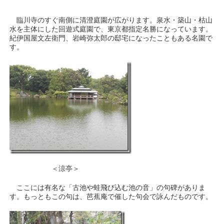
臨川寺のすぐ南側に清澄庭園が広がります。泉水・築山・枯山
水を主体にした回遊式庭園で、東京都指定名勝になっています。
紀伊国屋文左衛門、岩崎弥太郎の邸宅になったこともある名園で
す。
＜涼亭＞
ここには有名な「古池や蛙飛び込む池の音」の句碑がありま
す。もっともこの句は、芭蕉庵で催した句会で詠んだものです。