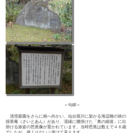
＜句碑＞
清澄庭園をさらに南へ向かい、仙台堀川に架かる海辺橋の袂の
採荼庵（さいとあん）があり、濡縁に腰掛けた「奥の細道」に出
掛ける旅姿の芭蕉像が置かれています。当時芭蕉は数えで４６歳
でしたが、歳よりだいぶ老けて見えます。