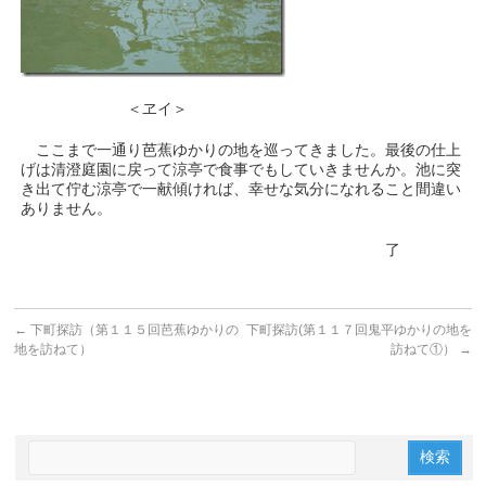
＜ヱイ＞
ここまで一通り芭蕉ゆかりの地を巡ってきました。最後の仕上
げは清澄庭園に戻って涼亭で食事でもしていきませんか。池に突
き出て佇む涼亭で一献傾ければ、幸せな気分になれること間違い
ありません。
了
←
下町探訪（第１１５回芭蕉ゆかりの
下町探訪(第１１７回鬼平ゆかりの地を
地を訪ねて）
訪ねて①）
→