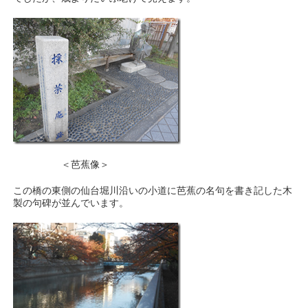
＜芭蕉像＞
この橋の東側の仙台堀川沿いの小道に芭蕉の名句を書き記した木
製の句碑が並んでいます。